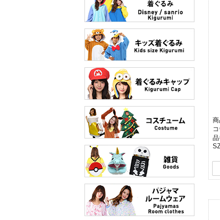
商
コ
品
SZ