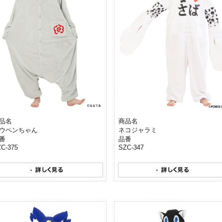
品名
商品名
ウペンちゃん
ネコジャラミ
番
品番
C-375
SZC-347