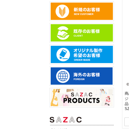
商
ジ
品
SZ