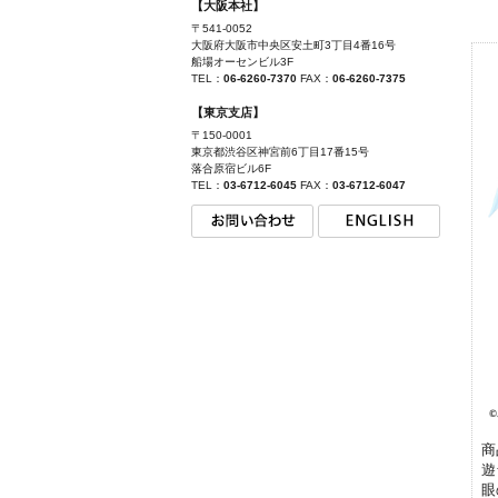
【大阪本社】
〒541-0052
大阪府大阪市中央区安土町3丁目4番16号
船場オーセンビル3F
TEL：
06-6260-7370
FAX：
06-6260-7375
【東京支店】
〒150-0001
東京都渋谷区神宮前6丁目17番15号
落合原宿ビル6F
TEL：
03-6712-6045
FAX：
03-6712-6047
商
遊
眼