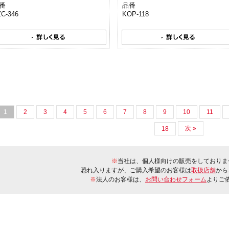
番
品番
C-346
KOP-118
1
2
3
4
5
6
7
8
9
10
11
次 »
18
※
当社は、個人様向けの販売をしておりま
恐れ入りますが、ご購入希望のお客様は
取扱店舗
から
※
法人のお客様は、
お問い合わせフォーム
よりご