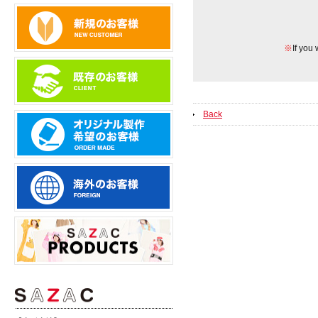
※
If you 
Back