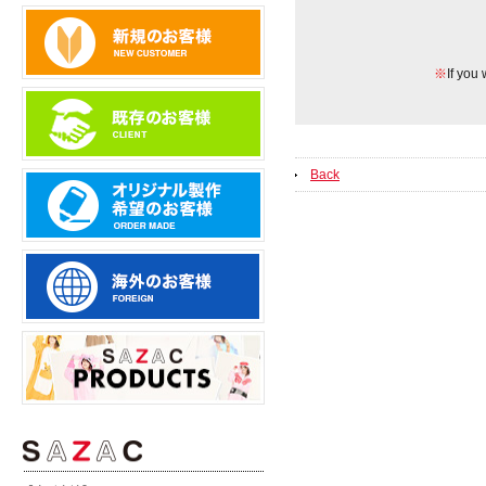
※
If you 
Back