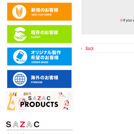
※
If you 
Back