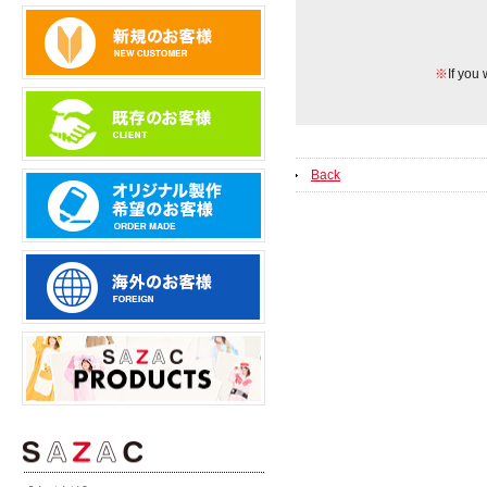
※
If you 
Back